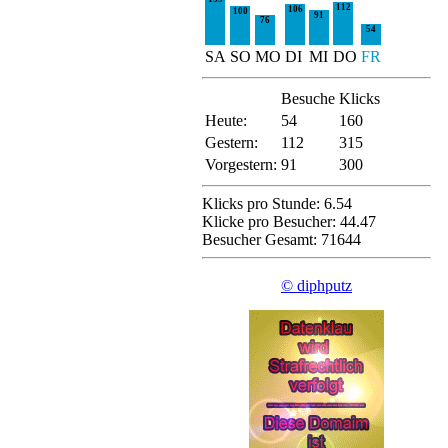
112
106
100
91
76
54
SA
SO
MO
DI
MI
DO
FR
Besuche
Klicks
Heute:
54
160
Gestern:
112
315
Vorgestern:
91
300
Klicks pro Stunde: 6.54
Klicke pro Besucher: 44.47
Besucher Gesamt: 71644
© diphputz