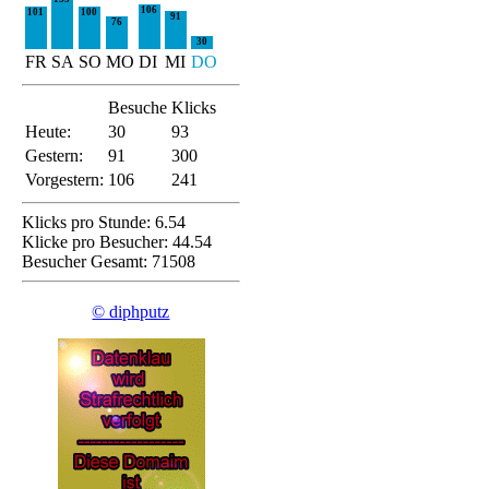
106
101
100
91
76
30
FR
SA
SO
MO
DI
MI
DO
Besuche
Klicks
Heute:
30
93
Gestern:
91
300
Vorgestern:
106
241
Klicks pro Stunde: 6.54
Klicke pro Besucher: 44.54
Besucher Gesamt: 71508
© diphputz