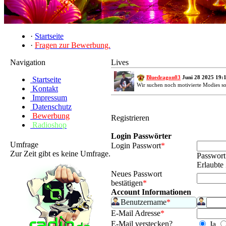
·
Startseite
·
Fragen zur Bewerbung.
Navigation
Lives
Bluedragon03
Juni 28 2025 19:
Startseite
Wir suchen noch motivierte Modies s
Kontakt
Impressum
Datenschutz
Bewerbung
Registrieren
Radioshop
Login Passwörter
Umfrage
Login Passwort
*
Zur Zeit gibt es keine Umfrage.
Passwort
Erlaubte
Neues Passwort
bestätigen
*
Account Informationen
Benutzername
*
E-Mail Adresse
*
E-Mail verstecken?
Ja