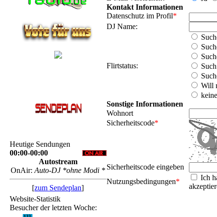
Kontakt Informationen
Datenschutz im Profil
*
DJ Name:
Such
Suche
Suche
Flirtstatus:
Such 
Suche
Will 
kein
Sonstige Informationen
Wohnort
Sicherheitscode
*
Heutige Sendungen
00:00-00:00
Autostream
Sicherheitscode eingeben
OnAir:
Auto-DJ *ohne Modi *
Ich h
Nutzungsbedingungen
*
akzeptier
[
zum Sendeplan
]
Website-Statistik
Besucher der letzten Woche:
133