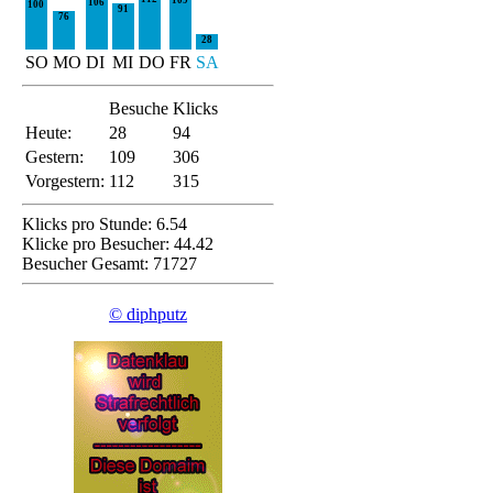
106
100
91
76
28
SO
MO
DI
MI
DO
FR
SA
Besuche
Klicks
Heute:
28
94
Gestern:
109
306
Vorgestern:
112
315
Klicks pro Stunde: 6.54
Klicke pro Besucher: 44.42
Besucher Gesamt: 71727
© diphputz